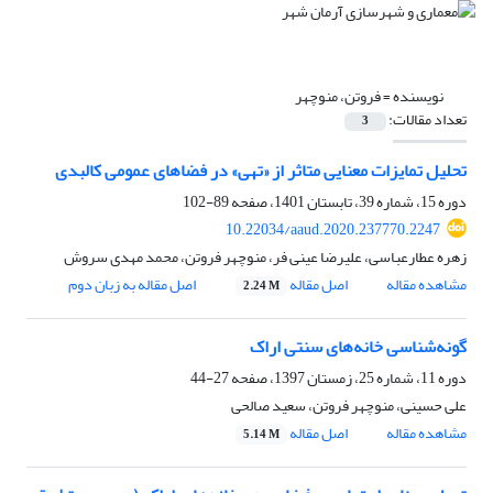
نویسنده =
فروتن، منوچهر
تعداد مقالات:
3
تحلیل تمایزات معنایی متاثر از «تهی» در فضاهای عمومی کالبدی
دوره 15، شماره 39، تابستان 1401، صفحه
89-102
10.22034/aaud.2020.237770.2247
زهره عطارعباسی، علیرضا عینی فر، منوچهر فروتن، محمد مهدی سروش
مشاهده مقاله
اصل مقاله
اصل مقاله به زبان دوم
2.24 M
گونه‌شناسی خانه‌های سنتی اراک
دوره 11، شماره 25، زمستان 1397، صفحه
27-44
علی حسینی، منوچهر فروتن، سعید صالحی
مشاهده مقاله
اصل مقاله
5.14 M