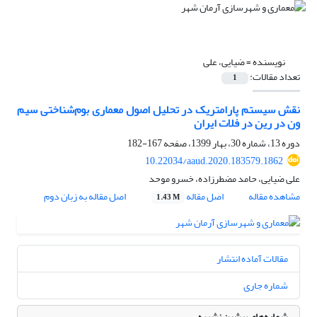
نویسنده =
ضیایی، علی
تعداد مقالات:
1
نقش سیستم پارامتریک در تحلیل اصول معماری بوم‌شناختی سیم
ون در رین در فلات ایران
دوره 13، شماره 30، بهار 1399، صفحه
167-182
10.22034/aaud.2020.183579.1862
علی ضیایی، حامد مضطرزاده، خسرو موحد
مشاهده مقاله
اصل مقاله
اصل مقاله به زبان دوم
1.43 M
مقالات آماده انتشار
شماره جاری
شماره‌های پیشین نشریه