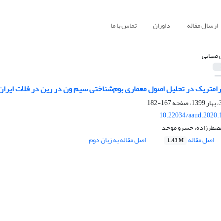
ارسال مقاله
داوران
تماس با ما
 ضیایی
متریک در تحلیل اصول معماری بوم‌شناختی سیم ون در رین در فلات ایران
167-182
10.22034/aaud.2020.
مضطرزاده، خسرو موحد
اصل مقاله
اصل مقاله به زبان دوم
1.43 M