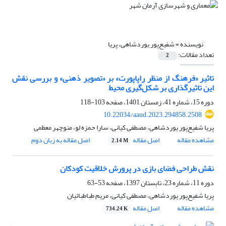
نویسنده =
شفیع‌پور یوردشاهی، پریا
تعداد مقالات:
2
تاثیر «فرهنگ از منظر راپاپورت» بر «تصویر ذهنی» و بررسی نقش
این تاثیرگذاری بر شکل‌گیری محیط
دوره 15، شماره 41، زمستان 1401، صفحه
103-118
10.22034/aaud.2023.294858.2508
پریا شفیع‌پور یوردشاهی، مصطفی کیانی، سارا حمزه لو، منوچهر معظمی
مشاهده مقاله
اصل مقاله
اصل مقاله به زبان دوم
2.14 M
نقش طراحی فضای بازی در پرورش خلاقیت کودکان
دوره 11، شماره 23، تابستان 1397، صفحه
53-63
پریا شفیع‌پور یوردشاهی، مصطفی کیانی، مریم طباطبائیان
مشاهده مقاله
اصل مقاله
734.24 K