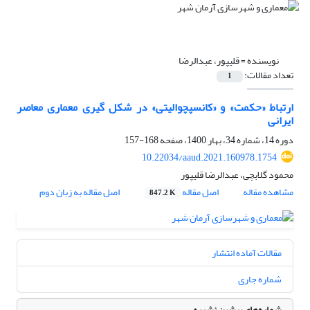
نویسنده =
قلیپور، عبدالرضا
تعداد مقالات:
1
ارتباط «حکمت» و «کانسپچوالیتی» در شکل گیری معماری معاصر
ایرانی
دوره 14، شماره 34، بهار 1400، صفحه
168-157
10.22034/aaud.2021.160978.1754
محمود گلابچی، عبدالرضا قلیپور
مشاهده مقاله
اصل مقاله
اصل مقاله به زبان دوم
847.2 K
مقالات آماده انتشار
شماره جاری
شماره‌های پیشین نشریه