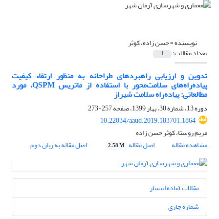
نویسنده =
حسن زاده، کوثر
تعداد مقالات:
1
تدوین و ارزیابی راهبردهای طراحانه به منظور ارتقاء کیفیت
پیاده‌راه‌های سلامت‌محور با استفاده از ماتریس QSPM، مورد
مطالعاتی: پیاده‌راه سلامت شیراز
دوره 13، شماره 30، بهار 1399، صفحه
257-273
10.22034/aaud.2019.183701.1864
مریم روستا، کوثر حسن زاده
مشاهده مقاله
اصل مقاله
اصل مقاله به زبان دوم
2.58 M
مقالات آماده انتشار
شماره جاری