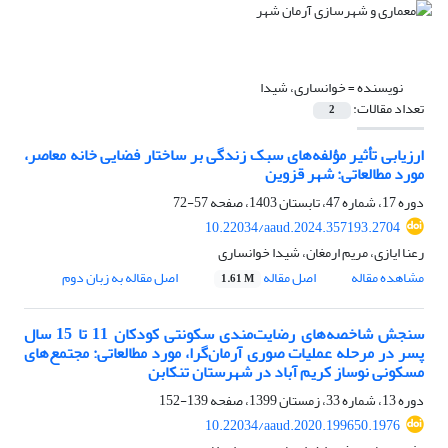
نویسنده =
خوانساری، شیدا
تعداد مقالات:
2
ارزیابی تأثیر مؤلفه‌های سبک زندگی بر ساختار فضایی خانه معاصر،
مورد مطالعاتی: شهر قزوین
دوره 17، شماره 47، تابستان 1403، صفحه
57-72
10.22034/aaud.2024.357193.2704
رعنا ایازی، مریم ارمغان، شیدا خوانساری
مشاهده مقاله
اصل مقاله
اصل مقاله به زبان دوم
1.61 M
سنجش شاخصه‌های رضایت‌مندی سکونتی کودکان 11 تا 15 سال
پسر در مرحله عملیات صوری آرمان‌گرا، مورد مطالعاتی: مجتمع‌های
مسکونی نوساز کریم آباد در شهرستان تنکابن
دوره 13، شماره 33، زمستان 1399، صفحه
139-152
10.22034/aaud.2020.199650.1976