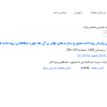
ارسال مقاله
داوران
تماس با ما
 مجتبی صفدرنژاد
پایدار رودخانه محور و سازندهای مؤثر بر آن ها، مورد مطالعاتی: رودخانه ه
183-206
10.22034/aaud.2019.
اد، سید عبدالهادی دانشپور، مصطفی بهزادفر
اصل مقاله
اصل مقاله به زبان دوم
4.44 M