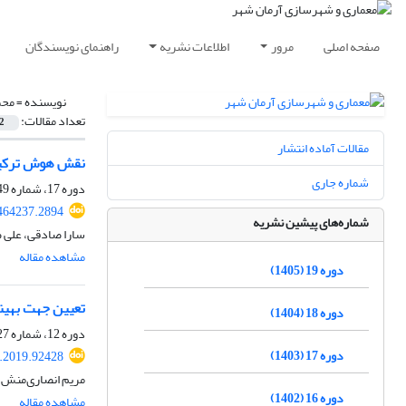
صفحه اصلی
مرور
اطلاعات نشریه
راهنمای نویسندگان
نویسنده =
محم
تعداد مقالات:
2
مقالات آماده انتشار
نقش هوش ترکیبی
شماره جاری
دوره 17، شماره 49، زمستان 1403، صفحه
464237.2894
شماره‌های پیشین نشریه
سارا صادقی، علی 
مشاهده مقاله
دوره 19 (1405)
تعیین جهت بهینه
دوره 18 (1404)
دوره 12، شماره 27، تابستان 1398، صفحه
دوره 17 (1403)
.2019.92428
مریم انصاری‌منش، 
دوره 16 (1402)
مشاهده مقاله