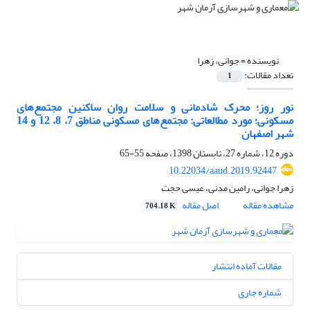
نویسنده =
جوانی، زهرا
تعداد مقالات:
1
نور روز؛ محرک شادمانی و سلامت روان ساکنین مجتمع‌های
مسکونی؛ مورد مطالعاتی: مجتمع‌های مسکونی مناطق 7، 8، 12 و 14
شهر اصفهان
دوره 12، شماره 27، تابستان 1398، صفحه
55-65
10.22034/aaud.2019.92447
زهرا جوانی، رامین مدنی، عیسی حجت
مشاهده مقاله
اصل مقاله
704.18 K
مقالات آماده انتشار
شماره جاری