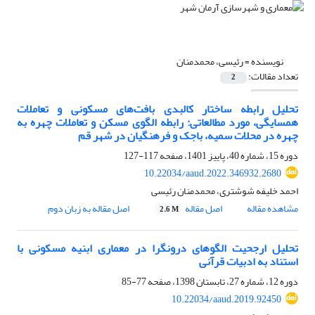
نویسنده =
رئیسی، محمدمنان
تعداد مقالات:
2
تحلیل رابطه ساختار کالبدی بافت‌‌های مسکونی و تعاملات
همسایگی، مورد مطالعاتی: رابطه الگوی مسکن و تعاملات چهره به
چهره در محلات سمیه، باجک و فرهنگیان در شهر قم
دوره 15، شماره 40، پاییز 1401، صفحه
117-127
10.22034/aaud.2022.346932.2680
احمد خلیفه شوشتری، محمدمنان رئیسی
مشاهده مقاله
اصل مقاله
اصل مقاله به زبان دوم
2.6 M
تحلیل ارجحیت الگوهای درونگرا در معماری ابنیه مسکونی با
استناد به ادبیات قرآنی
دوره 12، شماره 27، تابستان 1398، صفحه
77-85
10.22034/aaud.2019.92450