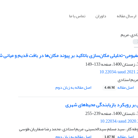
ارسال مقاله
داوران
تماس با ما
ادی، مریم
هومی-تحلیلی مکان‌سازی باتاکید بر پیوند مکان‌ها در بافت قدیم و میانی 
133-149
10.22034/aaud.2021.
 مریم استادی
اصل مقاله
اصل مقاله به زبان دوم
4.46 M
بر رویکرد بازیابندگی محیط‌های شهری
239-255
10.22034/aaud.2020.
حوطه کار، سید مسلم سیدالحسینی، مریم استادی، محمد رضا صفاریان طوسی
اصل مقاله
اصل مقاله به زبان دوم
1.07 M