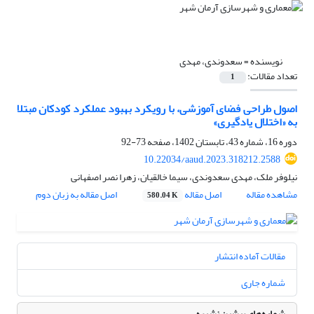
نویسنده =
سعدوندی، مهدی
تعداد مقالات:
1
اصول طراحی فضای آموزشی، با رویکرد بهبود عملکرد کودکان مبتلا
به «اختلال یادگیری»
دوره 16، شماره 43، تابستان 1402، صفحه
73-92
10.22034/aaud.2023.318212.2588
نیلوفر ملک، مهدی سعدوندی، سیما خالقیان، زهرا نصر اصفهانی
مشاهده مقاله
اصل مقاله
اصل مقاله به زبان دوم
580.04 K
مقالات آماده انتشار
شماره جاری
شماره‌های پیشین نشریه