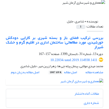
نویسنده =
شاعری، جلیل
تعداد مقالات:
1
بررسی ترکیب فضای باز و بسته شهری بر کارایی دودکش
خورشیدی، مورد مطالعاتی: ساختمان اداری در اقلیم گرم و خشک
شیراز
دوره 13، شماره 31، تابستان 1399، صفحه
157-167
10.22034/aaud.2019.114938.1411
محمد مهدی مولایی، پیمان پیله چی ها، زهرا زرین مهر، جلیل شاعری
مشاهده مقاله
اصل مقاله
اصل مقاله به زبان دوم
1007.69 K
مقالات آماده انتشار
شماره جاری