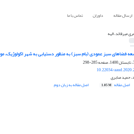
ارسال مقاله
داوران
تماس با ما
ری میرقائد، الهه
 فضاهای سبز عمودی (بام سبز) به منظور دستیابی به شهر اکولوژیک، مورد مطالعاتی:
285-298
10.22034/aaud.2020.
د، حمید صابری
اصل مقاله
اصل مقاله به زبان دوم
1.05 M