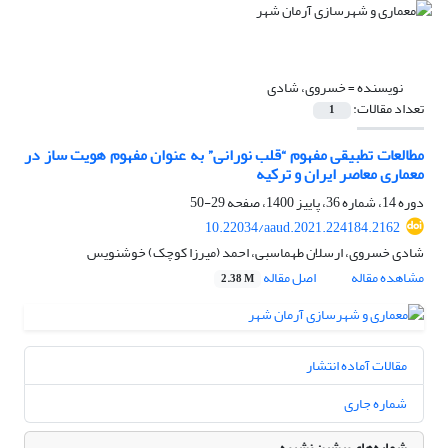
نویسنده =
خسروی، شادی
تعداد مقالات:
1
مطالعات تطبیقی مفهوم “قلب نورانی” به عنوان مفهوم هویت ساز در
معماری معاصر ایران و ترکیه
دوره 14، شماره 36، پاییز 1400، صفحه
29-50
10.22034/aaud.2021.224184.2162
شادی خسروی، ارسلان طهماسبی، احمد (میرزا کوچک) خوشنویس
مشاهده مقاله
اصل مقاله
2.38 M
مقالات آماده انتشار
شماره جاری
شماره‌های پیشین نشریه