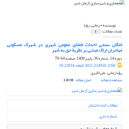
نویسنده =
زمانی، رؤیا
تعداد مقالات:
1
امکان سنجی احداث فضای عمومی شهری در شهرک مسکونی
مهاجران اراک مبتنی بر نظریة حق به شهر
دوره 14، شماره 36، پاییز 1400، صفحه
64-78
10.22034/aaud.2021.224950.2168
رؤیا زمانی، علی اکبری
مشاهده مقاله
اصل مقاله
1.03 M
مقالات آماده انتشار
شماره جاری
شماره‌های پیشین نشریه