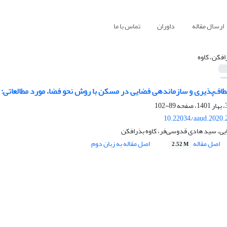
ارسال مقاله
داوران
تماس با ما
افکن، کاوه
اف‌‌پذیری و سازماندهی فضایی در مسکن با روش نحو ‌فضا، مورد مطالعاتی: م
89-102
10.22034/aaud.2020.
ی، سید هادی قدوسی‌فر، کاوه بذرافکن
اصل مقاله
اصل مقاله به زبان دوم
2.52 M