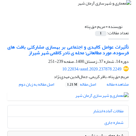
نویسنده =
مریم حق پناه
تعداد مقالات:
1
تأثیرات عوامل کالبدی و اجتماعی بر بهسازی مشارکتی بافت های
فرسوده، مورد مطالعاتی: محله ی نادر کاظمی شهر شیراز
دوره 14، شماره 37، زمستان 1400، صفحه
239-251
10.22034/aaud.2020.237878.2249
مریم حق پناه، باقر کریمی، جمال‌الدین مهدی‌نژاد
مشاهده مقاله
اصل مقاله
اصل مقاله به زبان دوم
1.21 M
مقالات آماده انتشار
شماره جاری
شماره‌های پیشین نشریه