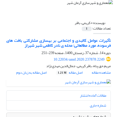
نویسنده =
کریمی، باقر
تعداد مقالات:
1
تأثیرات عوامل کالبدی و اجتماعی بر بهسازی مشارکتی بافت های
فرسوده، مورد مطالعاتی: محله ی نادر کاظمی شهر شیراز
دوره 14، شماره 37، زمستان 1400، صفحه
239-251
10.22034/aaud.2020.237878.2249
مریم حق پناه، باقر کریمی، جمال‌الدین مهدی‌نژاد
مشاهده مقاله
اصل مقاله
اصل مقاله به زبان دوم
1.21 M
مقالات آماده انتشار
شماره جاری
شماره‌های پیشین نشریه