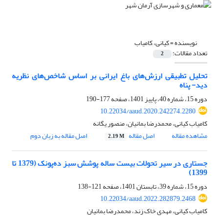
نویسنده =
کیانی، کامیاب
تعداد مقالات:
2
تحلیل تطبیقی ارزش‌های باغ ‌ایرانی بر اساس شاخص‌های نظریه
دید- پناه
دوره 15، شماره 40، پاییز 1401، صفحه
177-190
10.22034/aaud.2020.242274.2280
کامیاب کیانی، محمدرضا بمانیان، منصور یگانه
مشاهده مقاله
اصل مقاله
اصل مقاله به زبان دوم
2.19 M
جستاری در سیر تحولات بیست ساله پوشش سبز ده‌پونک (1379 تا
1399)
دوره 15، شماره 39، تابستان 1401، صفحه
121-138
10.22034/aaud.2022.282879.2468
کامیاب کیانی، مهدی خاک زند، محمدرضا بمانیان