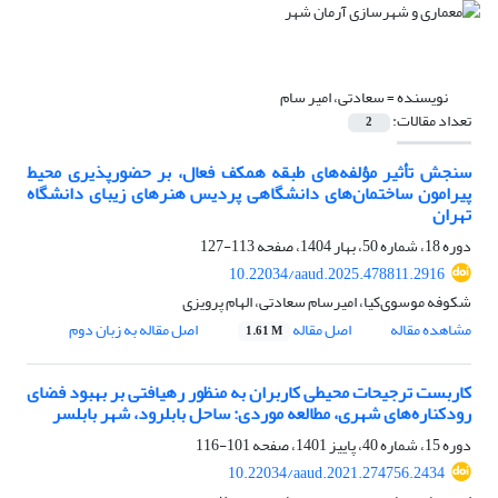
نویسنده =
سعادتی، امیر سام
تعداد مقالات:
2
سنجش تأثیر مؤلفه‌های طبقه همکف فعال، بر حضورپذیری محیط
پیرامون ساختمان‌های دانشگاهی پردیس هنرهای زیبای دانشگاه
تهران
دوره 18، شماره 50، بهار 1404، صفحه
113-127
10.22034/aaud.2025.478811.2916
شکوفه موسوی‌کیا، امیرسام سعادتی، الهام پرویزی
مشاهده مقاله
اصل مقاله
اصل مقاله به زبان دوم
1.61 M
کاربست ترجیحات محیطی کاربران به منظور رهیافتی بر بهبود فضای
رودکناره‌‌های شهری، مطالعه موردی: ساحل بابلرود، شهر بابلسر
دوره 15، شماره 40، پاییز 1401، صفحه
101-116
10.22034/aaud.2021.274756.2434