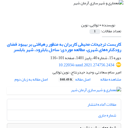
نویسنده =
تولایی، نوین
تعداد مقالات:
1
کاربست ترجیحات محیطی کاربران به منظور رهیافتی بر بهبود فضای
رودکناره‌‌های شهری، مطالعه موردی: ساحل بابلرود، شهر بابلسر
دوره 15، شماره 40، پاییز 1401، صفحه
101-116
10.22034/aaud.2021.274756.2434
امیر سام سعادتی، وحید حیدرنتاج، نوین تولایی
مشاهده مقاله
اصل مقاله
اصل مقاله به زبان دوم
840.49 K
مقالات آماده انتشار
شماره جاری
شماره‌های پیشین نشریه