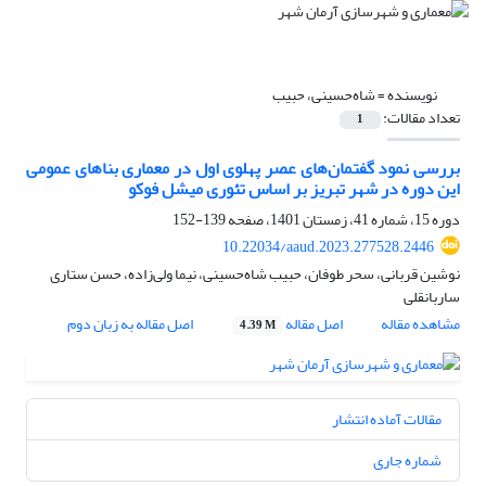
نویسنده =
شاه‌حسینی، حبیب
تعداد مقالات:
1
بررسی نمود گفتمان‌‌های عصر پهلوی اول در معماری بناهای عمومی
این دوره در شهر تبریز بر اساس تئوری میشل فوکو
دوره 15، شماره 41، زمستان 1401، صفحه
139-152
10.22034/aaud.2023.277528.2446
نوشین قربانی، سحر طوفان، حبیب شاه‌حسینی، نیما ولی‌زاده، حسن ستاری
ساربانقلی
مشاهده مقاله
اصل مقاله
اصل مقاله به زبان دوم
4.39 M
مقالات آماده انتشار
شماره جاری