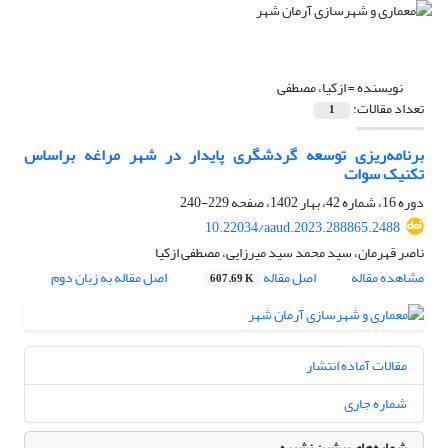
نویسنده =
ازکیا، مصطفی
تعداد مقالات:
1
برنامه‌ریزی توسعه گردشگری پایدار در شهر مراغه براساس
تکنیک سوات
دوره 16، شماره 42، بهار 1402، صفحه
229-240
10.22034/aaud.2023.288865.2488
ناصر قهرمان، سید محمد سید میرزایی، مصطفی ازکیا
مشاهده مقاله
اصل مقاله
اصل مقاله به زبان دوم
607.69 K
مقالات آماده انتشار
شماره جاری
شماره‌های پیشین نشریه