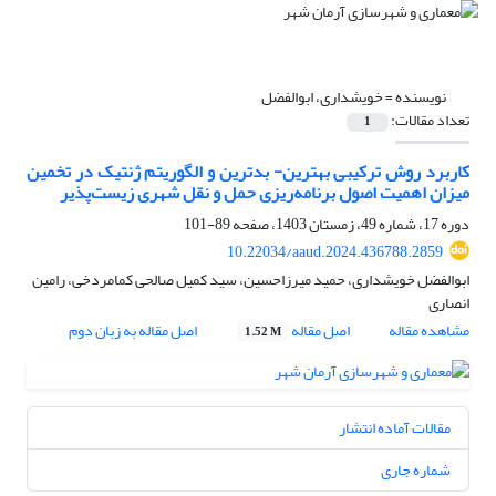
نویسنده =
خویشداری، ابوالفضل
تعداد مقالات:
1
کاربرد روش ترکیبی بهترین- بدترین و الگوریتم ژنتیک در تخمین
میزان اهمیت اصول برنامه‌ریزی حمل‌‌ و نقل شهری زیست‌پذیر
دوره 17، شماره 49، زمستان 1403، صفحه
89-101
10.22034/aaud.2024.436788.2859
ابوالفضل خویشداری، حمید میرزاحسین، سید کمیل صالحی کمامردخی، رامین
انصاری
مشاهده مقاله
اصل مقاله
اصل مقاله به زبان دوم
1.52 M
مقالات آماده انتشار
شماره جاری