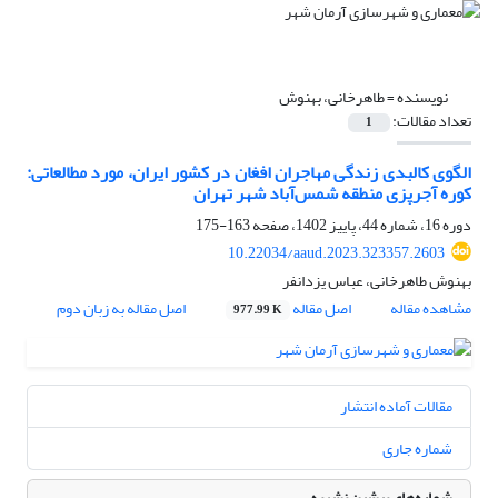
نویسنده =
طاهرخانی، بهنوش
تعداد مقالات:
1
الگوی کالبدی زندگی مهاجران افغان در کشور ایران، مورد مطالعاتی:
کوره آجرپزی منطقه شمس‌‌آباد شهر تهران
دوره 16، شماره 44، پاییز 1402، صفحه
163-175
10.22034/aaud.2023.323357.2603
بهنوش طاهرخانی، عباس یزدانفر
مشاهده مقاله
اصل مقاله
اصل مقاله به زبان دوم
977.99 K
مقالات آماده انتشار
شماره جاری
شماره‌های پیشین نشریه