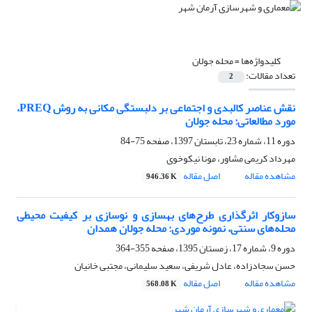
کلیدواژه‌ها =
محله جولان
تعداد مقالات:
2
نقش عناصر کالبدی و اجتماعی بر دلبستگی مکانی به روش PREQ،
مورد مطالعاتی: محله جولان
دوره 11، شماره 23، تابستان 1397، صفحه
75-84
مهرداد کریمی مشاور، مونا نیکوخوی
مشاهده مقاله
اصل مقاله
946.36 K
سازوکار اثرگذاری طرح‌های بهسازی و نوسازی بر کیفیت محیطی
محله‌های سنتی، نمونه موردی: محله جولان همدان
دوره 9، شماره 17، زمستان 1395، صفحه
355-364
حسن سجادزاده، عادل شریفی، سعید سلیمانی، مجتبی خانیان
مشاهده مقاله
اصل مقاله
568.08 K