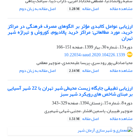
سمیه روانشادنیا، مصطفی مختاباد امریی، داراب دیبا، سیامک پناهی
مشاهده مقاله
اصل مقاله
اصل مقاله به زبان دوم
1.28 M
ارزیابی عوامل کالبدی مؤثر بر الگوهای مصرف فرهنگی در مراکز
خرید، مورد مطالعاتی: مراکز خرید پالادیوم، کوروش و تیراژه شهر
تهران
دوره 13، شماره 30، بهار 1399، صفحه
151-166
10.22034/aaud.2020.104226.1339
محیا صادقی پور رودسری، پریسا علیمحمدی، منوچهر معظمی
مشاهده مقاله
اصل مقاله
اصل مقاله به زبان دوم
2.14 M
ارزیابی تطبیقی جایگاه زیست محیطی شهر تهران با 22 شهر آسیایی
بر مبنای شاخص های رویکرد شهر سبز
دوره 8، شماره 15، زمستان 1394، صفحه
329-343
منوچهر طبیبیان، یاسمین افشار، مجتبی شهابی شهمیری
مشاهده مقاله
اصل مقاله
1.51 M