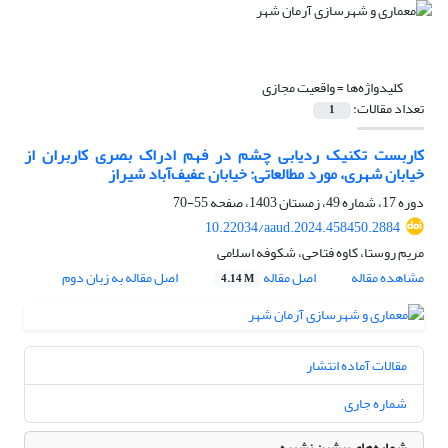
کلیدواژه‌ها =
واقعیت مجازی
تعداد مقالات:
1
کاربست تکنیک ردیابی چشم در فهم ادراک بصری کاربران از
خیابان شهری، مورد مطالعاتی: خیابان عفیف‌آباد شیراز
دوره 17، شماره 49، زمستان 1403، صفحه
55-70
10.22034/aaud.2024.458450.2884
مریم روستا، کاوه فتاحی، شکوفه اسلامی
مشاهده مقاله
اصل مقاله
اصل مقاله به زبان دوم
4.14 M
مقالات آماده انتشار
شماره جاری
شماره‌های پیشین نشریه