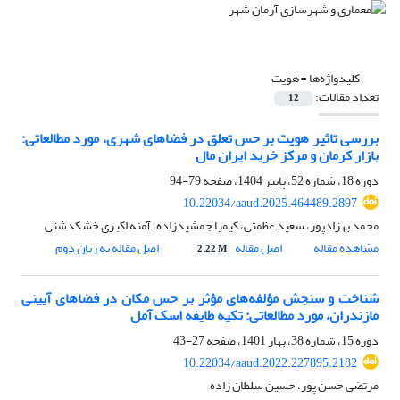
کلیدواژه‌ها =
هویت
تعداد مقالات:
12
بررسی تاثیر هویت بر حس تعلق در فضاهای شهری، مورد مطالعاتی:
بازار کرمان و مرکز خرید ایران مال
دوره 18، شماره 52، پاییز 1404، صفحه
79-94
10.22034/aaud.2025.464489.2897
محمد بهزادپور، سعید عظمتی، کیمیا جمشیدزاده، آمنه اکبری خشکدشتی
مشاهده مقاله
اصل مقاله
اصل مقاله به زبان دوم
2.22 M
شناخت و سنجش مؤلفه‌های مؤثر بر حس مکان در فضاهای آیینی
مازندران، مورد مطالعاتی: تکیه طایفه اسک آمل
دوره 15، شماره 38، بهار 1401، صفحه
27-43
10.22034/aaud.2022.227895.2182
مرتضی حسن پور، حسین سلطان زاده