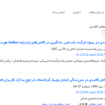
ارسال مقاله
داوران
تماس با ما
وامل کالبدی
ی در بهبود فرآیند یاددهی ـ یادگیری در کلاس‌های چندپایه (مطالعۀ مورد
ر، پذیرفته شده، انتشار آنلاین از
20 تیر 1405
10.22034/aaud.2026.
آباد، مریم قاسمی سیچانی، حمیدرضا بیگ‌زاده شهرکی، سیده مرضیه طبائیان، نرگس کش
 کالبدی در سرزندگی خیابان نوبهار کرمانشاه، با رجوع به آراء کاربران فض
47-64
10.22034/aaud.2020.
، محیا بختیاری منش
اصل مقاله
اصل مقاله به زبان دوم
4.31 M