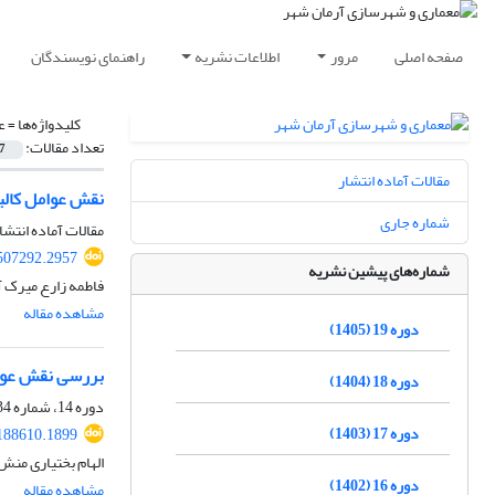
صفحه اصلی
مرور
اطلاعات نشریه
راهنمای نویسندگان
کلیدواژه‌ها =
ع
تعداد مقالات:
7
مقالات آماده انتشار
نقش عوامل کالبد
شماره جاری
مقالات آماده انتشا
507292.2957
شماره‌های پیشین نشریه
فاطمه زارع میرک 
مشاهده مقاله
دوره 19 (1405)
بررسی نقش عوامل
دوره 18 (1404)
دوره 14، شماره 34، بهار 1400، صفحه
دوره 17 (1403)
188610.1899
الهام بختیاری منش
دوره 16 (1402)
مشاهده مقاله