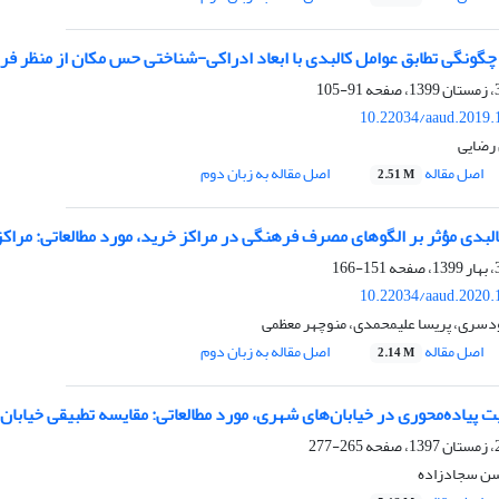
چگونگی تطابق عوامل کالبدی با ابعاد ادراکی-شناختی حس مکان از منظر فر
91-105
10.22034/aaud.2019.
 رضایی
اصل مقاله
اصل مقاله به زبان دوم
2.51 M
البدی مؤثر بر الگوهای مصرف فرهنگی در مراکز خرید، مورد مطالعاتی: مراکز
151-166
10.22034/aaud.2020.
ودسری، پریسا علیمحمدی، منوچهر معظمی
اصل مقاله
اصل مقاله به زبان دوم
2.14 M
یت پیاده‌محوری در خیابان‌های شهری، مورد مطالعاتی: مقایسه تطبیقی خیاب
265-277
حسن سجادزاده