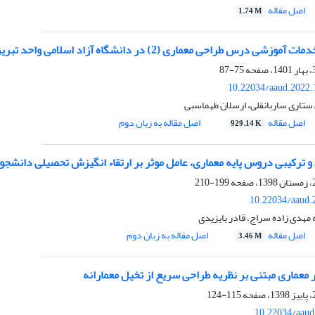
اصل مقاله
1.74 M
 معماری (2) در دانشگاه آزاد اسلامی واحد تبریز از منظر دانشجویان بر مبنای مدل سروکوال
75-87
10.22034/aaud.2022.
ستاری ساربانقلی، ارسلان طهماسبی
اصل مقاله
اصل مقاله به زبان دوم
929.14 K
 ترکیبی دروس پایه معماری، عامل موثر بر ارتقاء انگیزش تحصیلی دانشجو
199-210
10.22034/aaud.
 مهدی زاده سراج، قادر بایزیدی
اصل مقاله
اصل مقاله به زبان دوم
3.46 M
معماری مبتنی بر نظریه طراحی سریع از تخیل معمارانه
115-124
10.22034/aaud