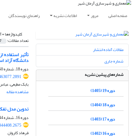
صفحه اصلی
مرور
اطلاعات نشریه
راهنمای نویسندگان
کلیدواژه‌ها =
آ
تعداد مقالات:
7
مقالات آماده انتشار
دانشگاه آزاد اس
شماره جاری
دوره 18، شماره 50، بهار 1404، صفحه
شماره‌های پیشین نشریه
463077.2891
بابک مطیعی، عباس
دوره 19 (1405)
مشاهده مقاله
دوره 18 (1404)
تدوین مدل تفکر
دوره 16، شماره 44، پاییز 1402، صفحه
دوره 17 (1403)
344408.2675
فرهاد کاروان
دوره 16 (1402)