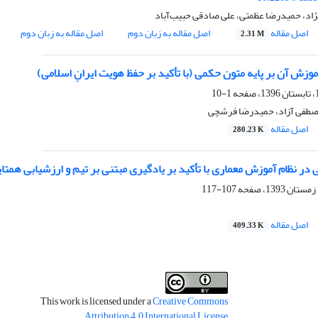
ژاد، حمیدرضا عظمتی، علی صادقی حبیب‌آباد
اصل مقاله
اصل مقاله به زبان دوم
اصل مقاله به زبان دوم
2.31 M
آموزش آن بر پایه متون حکمی (با تأکید بر حفظ هویت ایرانِ اسلامی)
1-10
مصطفی آزاد، حمیدرضا فرشچی
اصل مقاله
280.23 K
در نظام آموزش معماری با تأکید بر یادگیری مبتنی بر تیم و ارزشیابی همتای
107-117
اصل مقاله
409.33 K
This work is licensed under a
Creative Commons
.
Attribution 4.0 International License