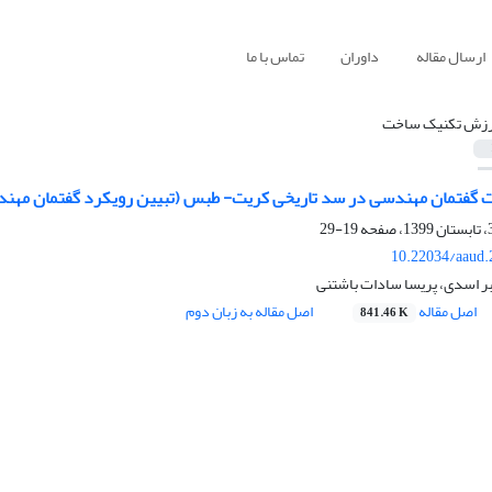
ارسال مقاله
داوران
تماس با ما
رزش تکنیک ساخت
ت گفتمان مهندسی در سد تاریخی کریت- طبس (تبیین رویکرد گفتمان مهندس
19-29
10.22034/aaud.
بر اسدی، پریسا سادات باشتنی
اصل مقاله
اصل مقاله به زبان دوم
841.46 K