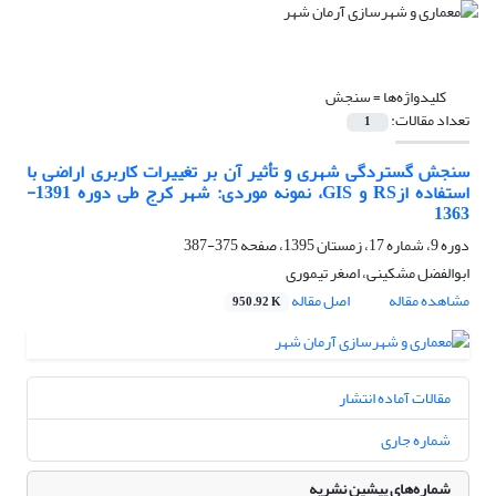
کلیدواژه‌ها =
سنجش
تعداد مقالات:
1
سنجش گستردگی شهری و تأثیر آن بر تغییرات کاربری اراضی با
استفاده ازRS و GIS، نمونه موردی: شهر کرج طی دوره 1391-
1363
دوره 9، شماره 17، زمستان 1395، صفحه
375-387
ابوالفضل مشکینی، اصغر تیموری
مشاهده مقاله
اصل مقاله
950.92 K
مقالات آماده انتشار
شماره جاری
شماره‌های پیشین نشریه