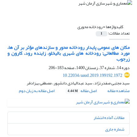
کلیدواژه‌ها =
رودخانه محوری
تعداد مقالات:
1
مکان های عمومی پایدار رودخانه محور و سازندهای مؤثر بر آن ها،
مورد مطالعاتی: رودخانه های شهری بالیخلو، زاینده رود، کارون و
زرجوب
دوره 14، شماره 37، زمستان 1400، صفحه
183-206
10.22034/aaud.2019.199192.1972
سید مجتبی صفدرنژاد، سید عبدالهادی دانشپور، مصطفی بهزادفر
مشاهده مقاله
اصل مقاله
اصل مقاله به زبان دوم
4.44 M
مقالات آماده انتشار
شماره جاری