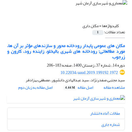
کلیدواژه‌ها =
مکان داری
تعداد مقالات:
1
مکان های عمومی پایدار رودخانه محور و سازندهای مؤثر بر آن ها،
مورد مطالعاتی: رودخانه های شهری بالیخلو، زاینده رود، کارون و
زرجوب
دوره 14، شماره 37، زمستان 1400، صفحه
183-206
10.22034/aaud.2019.199192.1972
سید مجتبی صفدرنژاد، سید عبدالهادی دانشپور، مصطفی بهزادفر
مشاهده مقاله
اصل مقاله
اصل مقاله به زبان دوم
4.44 M
مقالات آماده انتشار
شماره جاری