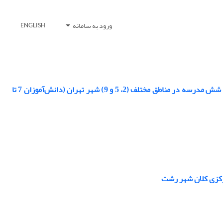
ورود به سامانه
ENGLISH
بررسی تاثیر کیفیت محیط کالبدی مدارس بر اختلال نقص توجه- بیش‌فعالی، مورد مطالعاتی: شش مدرسه در مناطق مختلف (2، 5 و 9) شهر تهران (دانش‌آموزان 7 تا
مرکزی کلان شهر رشت