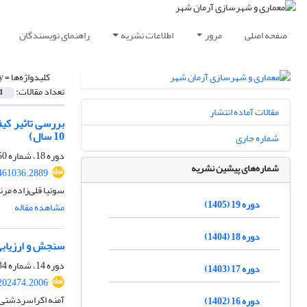
صفحه اصلی
مرور
اطلاعات نشریه
راهنمای نویسندگان
کلیدواژه‌ها =
y
تعداد مقالات:
1
مقالات آماده انتشار
10 سال)
شماره جاری
دوره 18، شماره 50، بهار 1404، صفحه
شماره‌های پیشین نشریه
461036.2889
سونیا قلی‌زاده مر
دوره 19 (1405)
مشاهده مقاله
دوره 18 (1404)
سنجش و ارزیابی 
دوره 14، شماره 34، بهار 1400، صفحه
دوره 17 (1403)
202474.2006
آمنه اکراسردشتی
دوره 16 (1402)