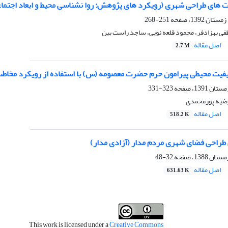
 های طراحی شهری (رویکرد های پژوهش: روا نشناسی محیط و ابعاد اجتم
251-268
ی بهزادفر، محمود قلعه نویی، ساجد راست بین
اصل مقاله
2.7 M
کیفیت محیطی پیرامون حرم حضرت معصومه (س) با استفاده از رویکرد مخاط
323-331
رضیه پورمحمدی
اصل مقاله
518.2 K
طراحی فضای شهری مردم مدار (آزادی مدار)
32-48
اصل مقاله
631.63 K
This work is licensed under a
Creative Commons