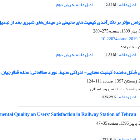
اصل مقاله
اصل مقاله به زبان دوم
2.62 M
ل مؤثر بر ناکارآمدی کیفیت‌های محیطی در میدان‌های شهری بعد از تبدیل ب
275-289
10.22034/aaud.2019.
 سجادزاده
اصل مقاله
اصل مقاله به زبان دوم
1.56 M
ی شکل‌دهنده کیفیت معنایی- ادراکی محیط، مورد مطالعاتی: محله قطارچیان
111-124
وشمند علیزاده، پرویز اصلانی
اصل مقاله
925.29 K
tal Quality on Users’ Satisfaction in Railway Station of Tehran
35-47
اصل مقاله
391.31 K