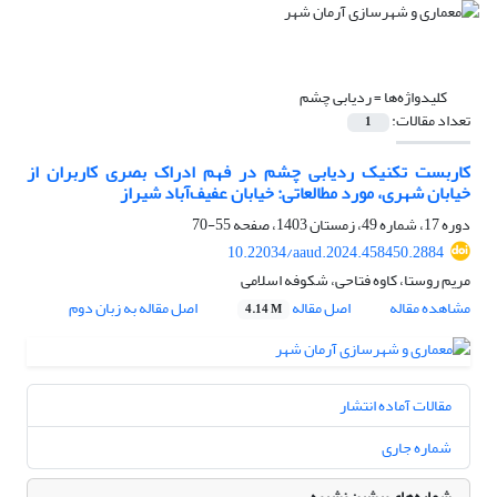
کلیدواژه‌ها =
ردیابی چشم
تعداد مقالات:
1
کاربست تکنیک ردیابی چشم در فهم ادراک بصری کاربران از
خیابان شهری، مورد مطالعاتی: خیابان عفیف‌آباد شیراز
دوره 17، شماره 49، زمستان 1403، صفحه
55-70
10.22034/aaud.2024.458450.2884
مریم روستا، کاوه فتاحی، شکوفه اسلامی
مشاهده مقاله
اصل مقاله
اصل مقاله به زبان دوم
4.14 M
مقالات آماده انتشار
شماره جاری
شماره‌های پیشین نشریه