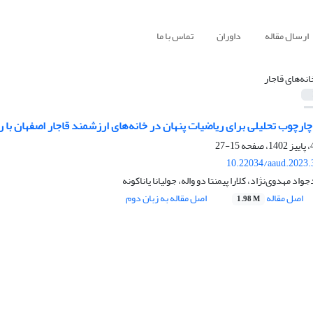
ارسال مقاله
داوران
تماس با ما
انه‌های قاجار
 چارچوب تحلیلی برای ریاضیات پنهان در خانه‌های ارزشمند قاجار اصفهان با
15-27
10.22034/aaud.2023.
د مهدوی‌نژاد، کلارا پیمنتا دو واله، جولیانا یاناکونه
اصل مقاله
اصل مقاله به زبان دوم
1.98 M