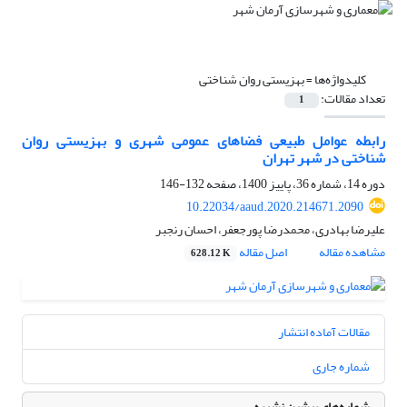
کلیدواژه‌ها =
بهزیستی روان شناختی
تعداد مقالات:
1
رابطه عوامل طبیعی فضاهای عمومی شهری و بهزیستی روان
شناختی در شهر تهران
دوره 14، شماره 36، پاییز 1400، صفحه
132-146
10.22034/aaud.2020.214671.2090
علیرضا بهادری، محمدرضا پورجعفر، احسان رنجبر
مشاهده مقاله
اصل مقاله
628.12 K
مقالات آماده انتشار
شماره جاری
شماره‌های پیشین نشریه