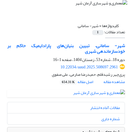
کلیدواژه‌ها =
شهر- سامانی
تعداد مقالات:
1
شهر- سامانی، تبیین بنیان‌‌های پارادایمیک حاکم بر
خودسازماندهی شهری
دوره 18، شماره 53، زمستان 1404، صفحه
1-16
10.22034/aaud.2025.508697.2961
پری‌‌چهر رشیدقلم، حمیدرضا صارمی، علی صفوی
مشاهده مقاله
اصل مقاله
654.31 K
مقالات آماده انتشار
شماره جاری
شماره‌های پیشین نشریه