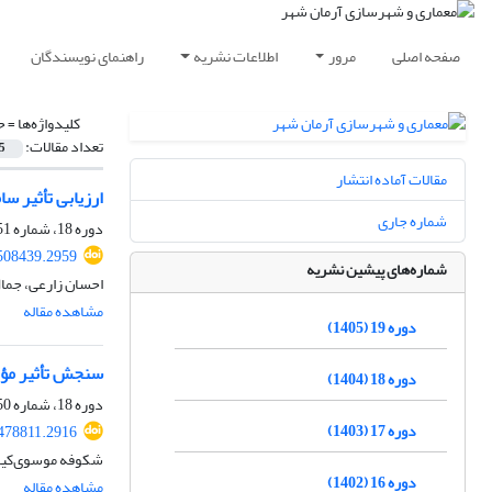
صفحه اصلی
مرور
اطلاعات نشریه
راهنمای نویسندگان
کلیدواژه‌ها =
ح
تعداد مقالات:
5
مقالات آماده انتشار
ارزیابی تأثیر س
شماره جاری
دوره 18، شماره 51، تابستان 1404، صفحه
508439.2959
شماره‌های پیشین نشریه
احسان زارعی، جمال
مشاهده مقاله
دوره 19 (1405)
سنجش تأثیر مؤل
دوره 18 (1404)
دوره 18، شماره 50، بهار 1404، صفحه
دوره 17 (1403)
478811.2916
شکوفه موسوی‌کیا، 
دوره 16 (1402)
مشاهده مقاله