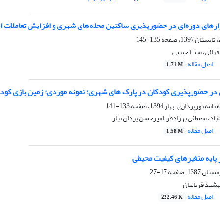
رهای دوره‌‌ای در حضورپذیری ساکنین محله‌های شهری و افزایش تعاملات اج
135-145
قرائی، میترا حبیبی
اصل مقاله
1.71 M
در حضورپذیری کودکان در پارک های شهری؛ نمونه موردی: زمین بازی کودک
133-141
اد، مصطفی بهزادفر، امیرحسن یزدان نیاز
اصل مقاله
1.58 M
 پایه متغیرهای کیفیت محیطی
17-27
شید قربانیان
اصل مقاله
222.46 K