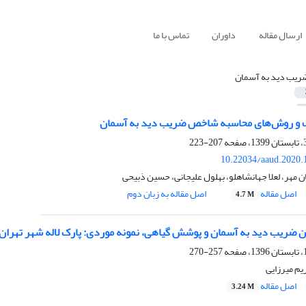
ارسال مقاله
داوران
تماس با ما
ریب دید به آسمان
ف و روش‌های محاسبه‌ شاخص ضریب دید به آسمان
207-223
10.22034/aaud.2020.
 مهر، لعلا جهانشاهلو، بهلول علیجانی، حسین ذبیحی
اصل مقاله
اصل مقاله به زبان دوم
4.7 M
ن ضریب دید به آسمان و پوشش گیاهی، نمونه موردی: پارک لاله شهر تهران
257-270
یم میرزایی
اصل مقاله
3.24 M