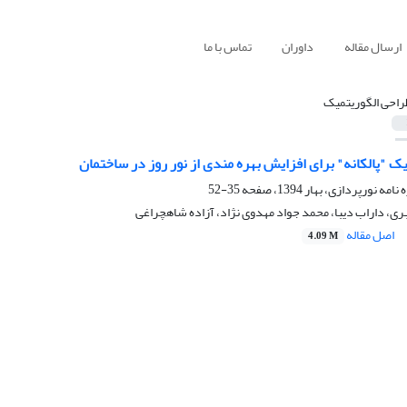
ارسال مقاله
داوران
تماس با ما
راحی الگوریتمیک
ک "پالکانه" برای افزایش بهره مندی از نور روز در ساختمان
35-52
ری، داراب دیبا، محمد جواد مهدوی نژاد، آزاده شاهچراغی
اصل مقاله
4.09 M