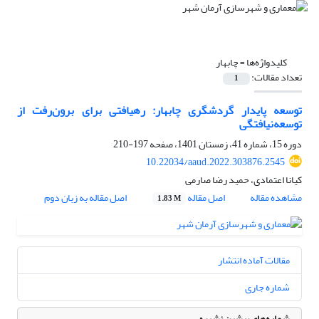
کلیدواژه‌ها =
چابهار
تعداد مقالات:
1
توسعه پایدار گردشگری چابهار: رهیافتی برای برون‌رفت از
توسعه‌نیافتگی
دوره 15، شماره 41، زمستان 1401، صفحه
197-210
10.22034/aaud.2022.303876.2545
کیانا اعتمادی، حمید رضا صارمی
مشاهده مقاله
اصل مقاله
اصل مقاله به زبان دوم
1.83 M
مقالات آماده انتشار
شماره جاری
شماره‌های پیشین نشریه