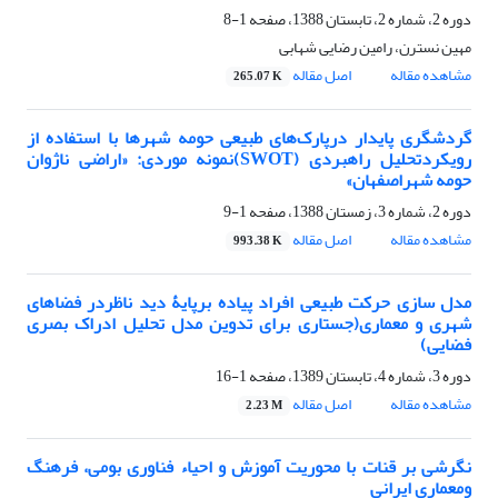
دوره 2، شماره 2، تابستان 1388، صفحه
1-8
مهین نسترن، رامین رضایی شهابی
مشاهده مقاله
اصل مقاله
265.07 K
گردشگری پایدار درپارک‌های طبیعی حومه شهرها با استفاده از
رویکردتحلیل راهبردی (SWOT)نمونه موردی: «اراضی ناژوان
حومه شهراصفهان»
دوره 2، شماره 3، زمستان 1388، صفحه
1-9
مشاهده مقاله
اصل مقاله
993.38 K
مدل سازی حرکت طبیعی افراد پیاده برپایۀ دید ناظردر فضاهای
شهری و معماری(جستاری برای تدوین مدل تحلیل ادراک بصری
فضایی)
دوره 3، شماره 4، تابستان 1389، صفحه
1-16
مشاهده مقاله
اصل مقاله
2.23 M
نگرشی بر قنات با محوریت آموزش و احیاء فناوری بومی، فرهنگ
ومعماری ایرانی