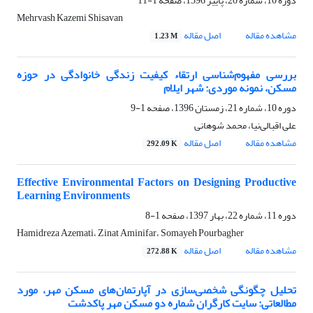
دوره 10، شماره 20، پاییز 1396، صفحه
1-11
Mehrvash Kazemi Shisavan
مشاهده مقاله
اصل مقاله
1.23 M
بررسی مفهوم‌شناسی ارتقاء کیفیت زندگی خانوادگی در حوزه
مسکن، نمونه موردی: شهر ایلام
دوره 10، شماره 21، زمستان 1396، صفحه
1-9
علی اقبالی‌نیا، محمد شوهانی
مشاهده مقاله
اصل مقاله
292.09 K
Effective Environmental Factors on Designing Productive
Learning Environments
دوره 11، شماره 22، بهار 1397، صفحه
1-8
Hamidreza Azemati، Zinat Aminifar، Somayeh Pourbagher
مشاهده مقاله
اصل مقاله
272.88 K
تحلیل چگونگی شخصی‌سازی در آپارتمان‌های مسکن مهر، مورد
مطالعاتی: سایت کارگران شماره دو مسکن مهر پاکدشت