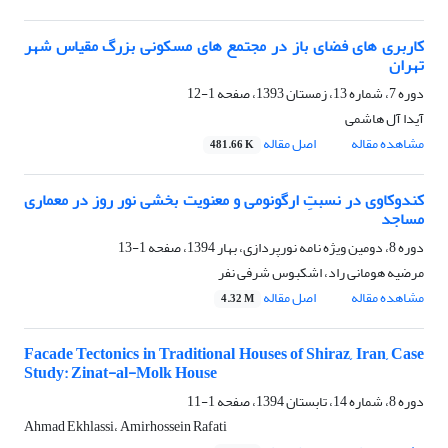
کاربری های فضای باز در مجتمع های مسکونی بزرگ مقیاس شهر
تهران
دوره 7، شماره 13، زمستان 1393، صفحه
1-12
آیدا آل هاشمی
مشاهده مقاله
اصل مقاله
481.66 K
کندوکاوی در نسبتِ ارگونومی و معنویت بخشی نور روز در معماری
مساجد
دوره 8، دومین ویژه نامه نورپردازی، بهار 1394، صفحه
1-13
مرضیه هومانی راد، اشکبوس شرفی نفر
مشاهده مقاله
اصل مقاله
4.32 M
Facade Tectonics in Traditional Houses of Shiraz, Iran, Case
Study: Zinat-al-Molk House
دوره 8، شماره 14، تابستان 1394، صفحه
1-11
Ahmad Ekhlassi، Amirhossein Rafati