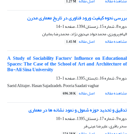
مشاهده مقاله
اصل مقاله
1.27 M
بررسی نحوه کیفیت ورود فناوری در تاریخ معماری مدرن
دوره 8، شماره 15، زمستان 1394، صفحه
1-14
الهام پرویزی، محمدجواد مهدوی نژاد، محمدرضا بمانیان
مشاهده مقاله
اصل مقاله
1.45 M
A Study of Sociability Factors’ Influence on Educational
Spaces: The Case of the School of Art and Architecture of
Bu-Ali Sina University
دوره 9، شماره 16، تابستان 1395، صفحه
1-13
Saeid Alitajer، Hasan Sajadzadeh، Pooria Saadati vaghar
مشاهده مقاله
اصل مقاله
696.38 K
تدقیق و تحدید حوزه شمول و نمود نشانه ها در معماری
دوره 9، شماره 17، زمستان 1395، صفحه
1-10
سحر باقری، علیرضا عینی فر
مشاهده مقاله
اصل مقاله