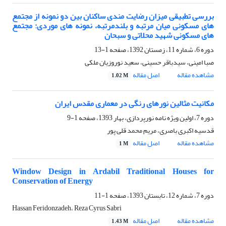
بررسی تطبیقی میزان رضایت مندی ساکنان بین دو نمونه از مجتمع
های مسکونی میان مرتبه و بلندمرتبه، نمونه های موردی: مجتمع
های مسکونی شهید محلاتی و سبحان
دوره 6، شماره 11، زمستان 1392، صفحه
1-13
صبا امینی، سیدباقر حسینی، سعید نوروزیان ملکی
مشاهده مقاله
اصل مقاله
1.02 M
مکانیت مثالین نورهای رنگی در معماری مقدس ایران
دوره 7، اولین ویژه نامه نورپردازی، بهار 1393، صفحه
1-9
قدسیه اکبری باصری، مریم محمد قلی پور
مشاهده مقاله
اصل مقاله
1 M
Window Design in Ardabil Traditional Houses for
Conservation of Energy
دوره 7، شماره 12، تابستان 1393، صفحه
1-11
Hassan Feridonzadeh، Reza Cyrus Sabri
مشاهده مقاله
اصل مقاله
1.43 M