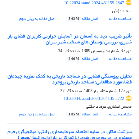
10.22034/aaud.2024.431159.2847
سجاد مؤذن
مشاهده مقاله
اصل مقاله
اصل مقاله به زبان دوم
5.62 M
تأثیر ضریب دید به آسمان در آسایش حرارتی کاربران فضای باز
شهری، بررسی بوستان های منتخب شهر تهران
دوره 3، شماره 5، زمستان 1389، صفحه
23-34
مشاهده مقاله
اصل مقاله
2.06 M
تحلیل پیوستگی فضایی در مساجد تاریخی به کمک نظریه چیدمان
فضا، مورد مطالعاتی: مساجد تاریخی بروجرد
دوره 17، شماره 46، بهار 1403، صفحه
23-37
10.22034/aaud.2023.364135.2722
محسن افشاری، فرهاد چگنی
مشاهده مقاله
اصل مقاله
اصل مقاله به زبان دوم
1.85 M
سرشت مکان در سایه اقتصاد سرمایه‌داری رانتی: میانجیگری فرم
مصنوع در حریم حرم رضوی (با تمرکز بر پارادایم انسان‌محور)