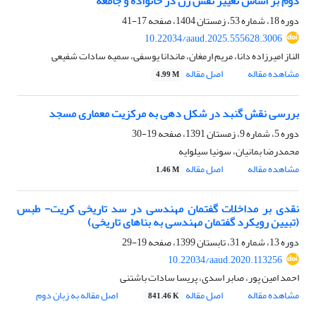
دوم بر اساس تغییر نقش زن در خانواده و جامعه
دوره 18، شماره 53، زمستان 1404، صفحه
17-41
10.22034/aaud.2025.555628.3006
الناز امیرزاده دانا، مریم ارمغان، ماندانا یوسفی، سمیه سادات شفیعی
مشاهده مقاله
اصل مقاله
4.99 M
بررسی نقش گنبد در شکل دهی به مرکزیت معماری مسجد
دوره 5، شماره 9، زمستان 1391، صفحه
19-30
محمدرضا بمانیان، سونیا سیلوایه
مشاهده مقاله
اصل مقاله
1.46 M
نقدی بر مداخلات گفتمان مهندسی در سد تاریخی کریت- طبس
(تبیین رویکرد گفتمان مهندسی به بناهای تاریخی)
دوره 13، شماره 31، تابستان 1399، صفحه
19-29
10.22034/aaud.2020.113256
احمد امین پور، صابر اسدی، پریسا سادات باشتنی
مشاهده مقاله
اصل مقاله
اصل مقاله به زبان دوم
841.46 K