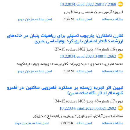
10.22034/aaud.2022.260117.2369
فیروزه آزمون، مهدیه معینی، رضا افهمی
مشاهده مقاله
اصل مقاله
اصل مقاله به زبان دوم
1.76 M
تقارن نامتقارن: چارچوب تحلیلی برای ریاضیات پنهان در خانه‌های
ارزشمند قاجار اصفهان با رویکرد بوم‌شناسی بصری
دوره 16، شماره 44، پاییز 1402، صفحه
15-27
10.22034/aaud.2023.340811.2662
محمد لطیفی، محمدجواد مهدوی‌نژاد، کلارا پیمنتا دو واله، جولیانا یاناکونه
مشاهده مقاله
اصل مقاله
اصل مقاله به زبان دوم
1.98 M
تبیین اثر تجربه زیسته بر عملکرد قلمرویی ساکنین در قلمرو
ثانویه افراد (از نگاه متخصصین)
دوره 17، شماره 48، پاییز 1403، صفحه
15-34
10.22034/aaud.2023.353521.2692
سمانه حسین‌آبادی، شهرام پوردیهیمی، بهرام صالح صدق‌پور
مشاهده مقاله
اصل مقاله
اصل مقاله به زبان دوم
729.76 K