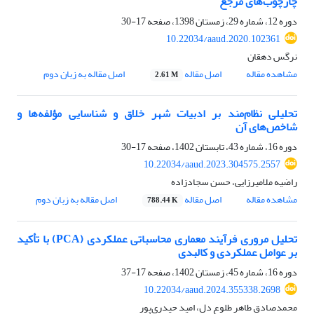
چارچوب‌های مرجع
دوره 12، شماره 29، زمستان 1398، صفحه
17-30
10.22034/aaud.2020.102361
نرگس دهقان
مشاهده مقاله
اصل مقاله
اصل مقاله به زبان دوم
2.61 M
تحلیلی نظام‌مند بر ادبیات شهر خلاق و شناسایی مؤلفه‌ها و
شاخص‌های آن
دوره 16، شماره 43، تابستان 1402، صفحه
17-30
10.22034/aaud.2023.304575.2557
راضیه ملامیرزایی، حسن سجادزاده
مشاهده مقاله
اصل مقاله
اصل مقاله به زبان دوم
788.44 K
تحلیل مروری فرآیند معماری محاسباتی عملکردی (PCA) با تأکید
بر عوامل عملکردی و کالبدی
دوره 16، شماره 45، زمستان 1402، صفحه
17-37
10.22034/aaud.2024.355338.2698
محمدصادق طاهر طلوع دل، امید حیدری‌پور