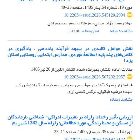
دوره 19، شماره 54، بهار 1405، صفحه
25-40
10.22034/aaud.2026.545120.2994
جواد رمضان‌نژاد، مهدی حمزه‌نژاد، اصغر محمد‌مرادی
مشاهده مقاله
اصل مقاله
1.18 M
نقش عوامل کالبدی در بهبود فرآیند یاددهی ـ یادگیری در
کلاس‌های چندپایه (مطالعۀ موردی: مدارس ابتدایی روستایی استان
یزد)
مقالات آماده انتشار، پذیرفته شده، انتشار آنلاین از
20 تیر 1405
10.22034/aaud.2026.507292.2957
فاطمه زارع میرک آباد، مریم قاسمی سیچانی، حمیدرضا بیگ‌زاده شهرکی،
سیده مرضیه طبائیان، نرگس کشتی آرای
مشاهده مقاله
ارزیابی تأثیر رخداد زلزله بر تغییرات ادراکی- شناختی بازماندگان
از مسکن و محیط زندگی، مورد مطالعاتی: زلزله سال 1382 شهر بم
دوره 14، شماره 35، تابستان 1400، صفحه
11-23
10.22034/aaud.2020.219197.2122