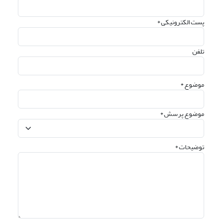
پست الکترونیکی *
تلفن
موضوع *
موضوع پرسش *
توضیحات *