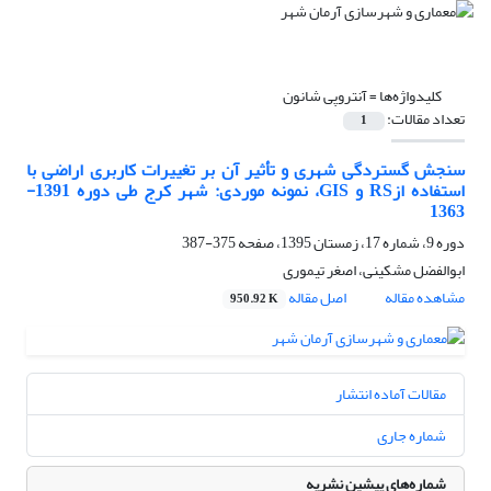
کلیدواژه‌ها =
آنتروپی شانون
تعداد مقالات:
1
سنجش گستردگی شهری و تأثیر آن بر تغییرات کاربری اراضی با
استفاده ازRS و GIS، نمونه موردی: شهر کرج طی دوره 1391-
1363
دوره 9، شماره 17، زمستان 1395، صفحه
375-387
ابوالفضل مشکینی، اصغر تیموری
مشاهده مقاله
اصل مقاله
950.92 K
مقالات آماده انتشار
شماره جاری
شماره‌های پیشین نشریه